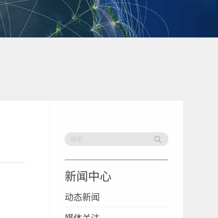
新闻中心
动态新闻
媒体关注