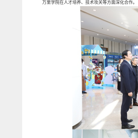
万里学院在人才培养、技术攻关等方面深化合作。