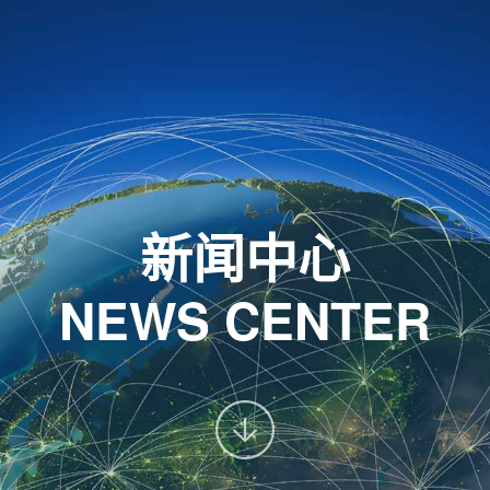
新闻中心
NEWS CENTER