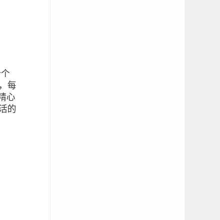
个个
，每
精心
活的