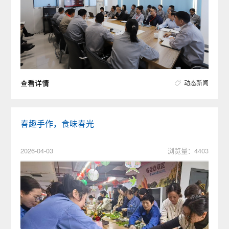
查看详情
动态新闻
春趣手作，食味春光
2026-04-03
浏览量：4403