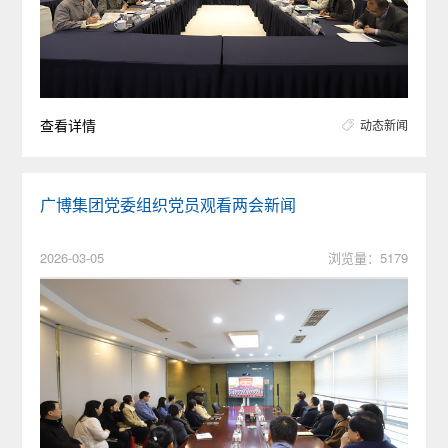
查看详情
动态新闻
广博集团党委组织党员观看两会新闻
2026-03-05
浏览量：5179