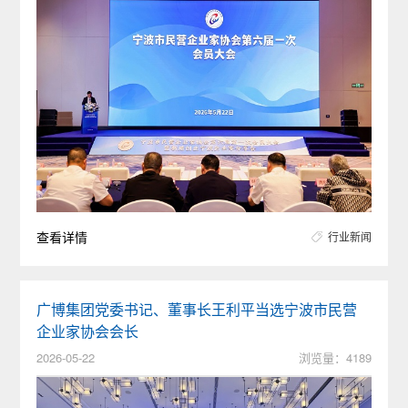
查看详情
行业新闻
广博集团党委书记、董事长王利平当选宁波市民营
企业家协会会长
2026-05-22
浏览量：4189