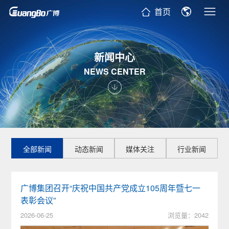
首页
新闻中心
NEWS CENTER
全部新闻
动态新闻
媒体关注
行业新闻
广博集团召开“庆祝中国共产党成立105周年暨七一
表彰会议”
2026-06-25
浏览量：2042