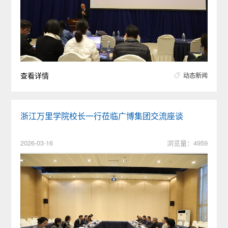
查看详情
动态新闻
浙江万里学院校长一行莅临广博集团交流座谈
2026-03-16
浏览量：4959